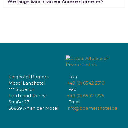
Wie lange kann man vor Anreise stornieren?
Ringhotel Bömers
Fon
Mosel Landhotel
+49 (0) 6542 2310
*** Superior
Fax
Ferdinand-Remy-
+49 (0) 6542 1275
Straße 27
Email
56859 Alf an der Mosel
info@boemershotel.de