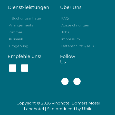
Dienst-leistungen
Über Uns
Buchungsanfrage
FAQ
Arrangements
Auszeichnungen
Zimmer
Jobs
Kulinarik
Impressum
Umgebung
Datenschutz & AGB
Empfehle uns!
Follow
Us
F
T
a
w
c
i
e
t
F
I
b
t
a
n
o
e
c
s
o
r
e
t
k
b
a
-
o
g
f
o
r
Copyright © 2026 Ringhotel Bömers Mosel
k
a
-
m
Landhotel | Site produced by Ubik
f